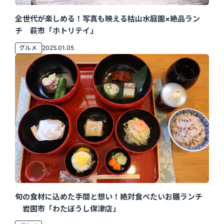
全世代が楽しめる！写真も映える枯山水庭園×絶品ラン
チ 萩市「ホトリテイ」
グルメ
2025.01.05
旬の食材に込めた手間と想い！絶対食べたいお膳ランチ
岩国市「わたぼうし保津店」