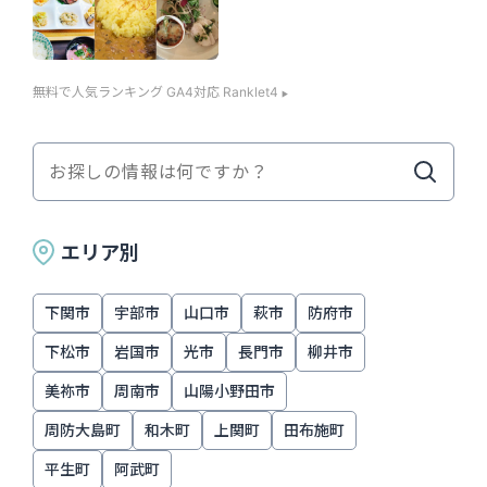
無料で人気ランキング GA4対応 Ranklet4
エリア別
下関市
宇部市
山口市
萩市
防府市
下松市
岩国市
光市
長門市
柳井市
美祢市
周南市
山陽小野田市
周防大島町
和木町
上関町
田布施町
平生町
阿武町