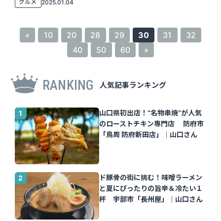
グルメ
2025.01.04
«
10
20
28
29
30
31
32
40
50
60
»
RANKING
人気記事ランキング
山口県初出店！“名物串焼”が人気
のローストチキン専門店 防府市
「鳥周 防府新田店」｜山口さん
ド豚骨の街に挑む！味噌ラーメン
と夏にぴったりの旨辛＆冷たい１
杯 宇部市「長州屋」｜山口さん