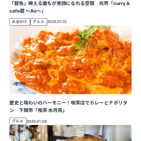
「碧色」映える誰もが笑顔になれる空間 光市「curry＆
cafe碧 ～Ao～」
お出かけ
グルメ
2025.01.10
歴史と味わいのハーモニー！喫茶店でカレーとナポリタ
ン 下関市「喫茶 水月苑」
グルメ
2025.01.09