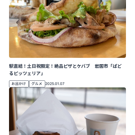
駅直結！土日祝限定！絶品ピザとケバブ 岩国市「ぱど
るピッツェリア」
お出かけ
グルメ
2025.01.07