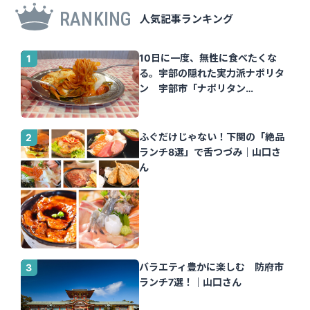
RANKING
人気記事ランキング
10日に一度、無性に食べたくな
る。宇部の隠れた実力派ナポリタ
ン 宇部市「ナポリタン
Tomato」｜山口さん
ふぐだけじゃない！下関の「絶品
ランチ8選」で舌つづみ｜山口さ
ん
バラエティ豊かに楽しむ 防府市
ランチ7選！｜山口さん