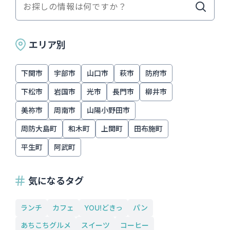
エリア別
下関市
宇部市
山口市
萩市
防府市
下松市
岩国市
光市
長門市
柳井市
美祢市
周南市
山陽小野田市
周防大島町
和木町
上関町
田布施町
平生町
阿武町
気になるタグ
ランチ
カフェ
YOU!どきっ
パン
あちこちグルメ
スイーツ
コーヒー