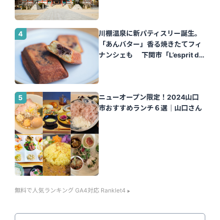
川棚温泉に新パティスリー誕生。
「あんバター」香る焼きたてフィ
ナンシェも 下関市「L’esprit de
la vie.（レスプリ ドゥ ラヴィ）」
｜山口さん
ニューオープン限定！2024山口
市おすすめランチ６選｜山口さん
無料で人気ランキング GA4対応 Ranklet4