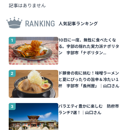
記事はありません
RANKING
人気記事ランキング
10日に一度、無性に食べたくな
る。宇部の隠れた実力派ナポリタ
ン 宇部市「ナポリタン
Tomato」｜山口さん
ド豚骨の街に挑む！味噌ラーメン
と夏にぴったりの旨辛＆冷たい１
杯 宇部市「長州屋」｜山口さん
バラエティ豊かに楽しむ 防府市
ランチ7選！｜山口さん