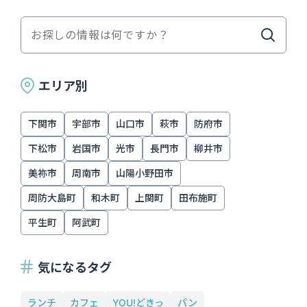
エリア別
下関市
宇部市
山口市
萩市
防府市
下松市
岩国市
光市
長門市
柳井市
美祢市
周南市
山陽小野田市
周防大島町
和木町
上関町
田布施町
平生町
阿武町
気になるタグ
ランチ
カフェ
YOU!どきっ
パン