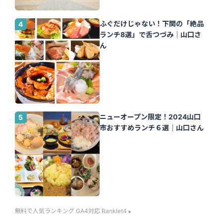
ふぐだけじゃない！下関の「絶品
ランチ8選」で舌つづみ｜山口さ
ん
ニューオープン限定！2024山口
市おすすめランチ６選｜山口さん
無料で人気ランキング GA4対応 Ranklet4