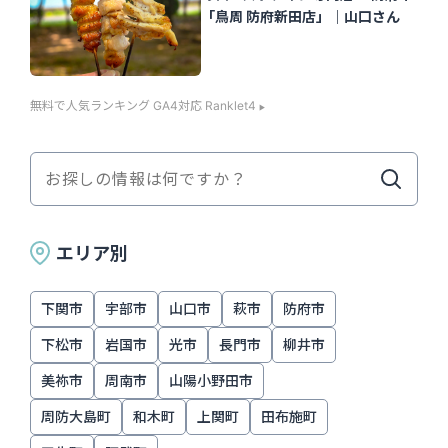
「鳥周 防府新田店」｜山口さん
無料で人気ランキング GA4対応 Ranklet4
エリア別
下関市
宇部市
山口市
萩市
防府市
下松市
岩国市
光市
長門市
柳井市
美祢市
周南市
山陽小野田市
周防大島町
和木町
上関町
田布施町