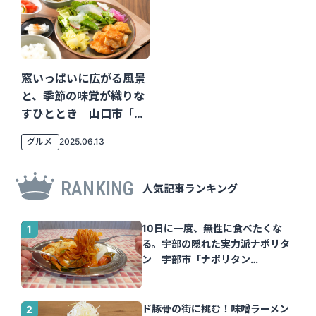
窓いっぱいに広がる風景
と、季節の味覚が織りな
すひととき 山口市「名
田島食堂」
グルメ
2025.06.13
RANKING
人気記事ランキング
10日に一度、無性に食べたくな
る。宇部の隠れた実力派ナポリタ
ン 宇部市「ナポリタン
Tomato」｜山口さん
ド豚骨の街に挑む！味噌ラーメン