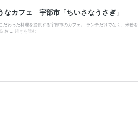
うなカフェ 宇部市「ちいさなうさぎ」
こだわった料理を提供する宇部市のカフェ。 ランチだけでなく、米粉を
お
 お …
続きを読む
子
さ
ん
連
れ
も
気
軽
に
楽
し
め
る
お
家
の