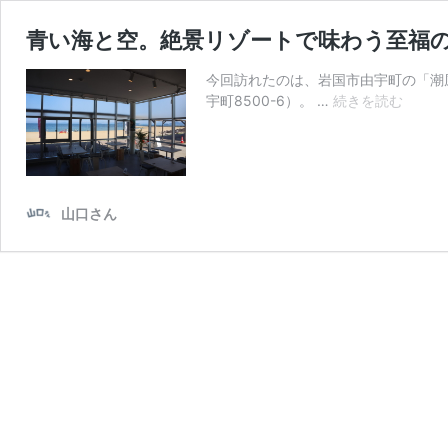
青い海と空。絶景リゾートで味わう至福のイタリ
今回訪れたのは、岩国市由宇町の「潮風公
青
宇町8500-6）。 …
続きを読む
い
海
と
空。
絶
山口さん
景
リ
ゾ
ー
ト
で
味
わ
う
至
福