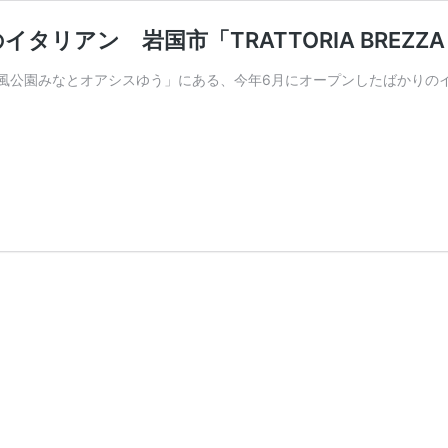
アン 岩国市「TRATTORIA BREZZA 
園みなとオアシスゆう」にある、今年6月にオープンしたばかりのイタリアンレ