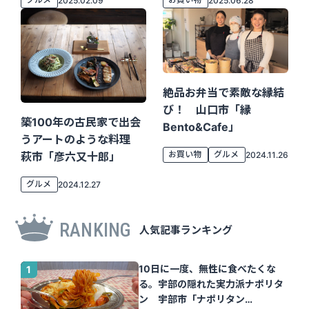
2025.02.09
2025.06.28
所」
絶品お弁当で素敵な縁結
び！ 山口市「縁
築100年の古民家で出会
Bento&cafe」
うアートのような料理
お買い物
グルメ
2024.11.26
萩市「彦六又十郎」
グルメ
2024.12.27
RANKING
人気記事ランキング
10日に一度、無性に食べたくな
る。宇部の隠れた実力派ナポリタ
ン 宇部市「ナポリタン