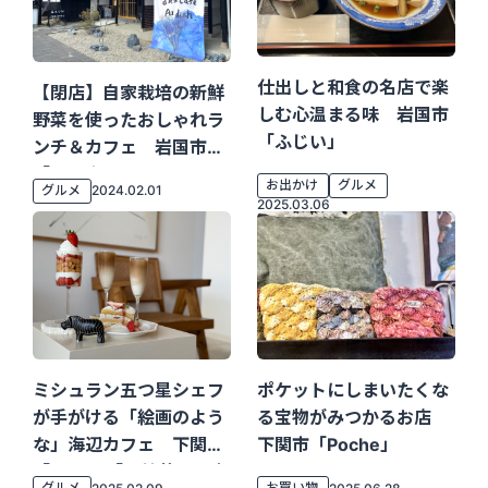
仕出しと和食の名店で楽
【閉店】自家栽培の新鮮
しむ心温まる味 岩国市
野菜を使ったおしゃれラ
「ふじい」
ンチ＆カフェ 岩国市
「古民家cafe AI Dish.」
お出かけ
グルメ
グルメ
2024.02.01
2025.03.06
ミシュラン五つ星シェフ
ポケットにしまいたくな
が手がける「絵画のよう
る宝物がみつかるお店
な」海辺カフェ 下関市
下関市「Poche」
「ROY」「栗林菓子研究
グルメ
お買い物