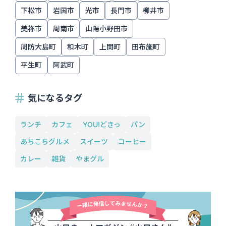
下松市
岩国市
光市
長門市
柳井市
美祢市
周南市
山陽小野田市
周防大島町
和木町
上関町
田布施町
平生町
阿武町
気になるタグ
ランチ
カフェ
YOU!どきっ
パン
あちこちグルメ
スイーツ
コーヒー
カレー
雑貨
やまグル