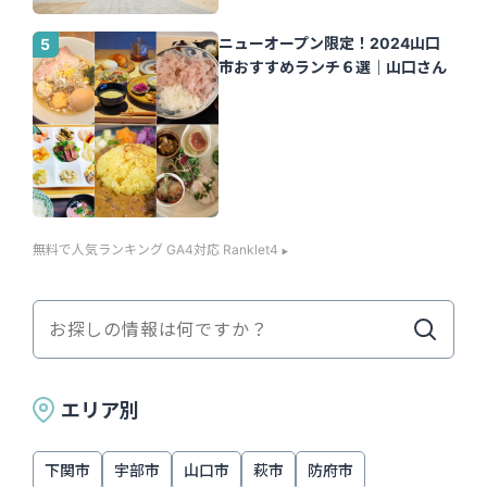
ニューオープン限定！2024山口
市おすすめランチ６選｜山口さん
無料で人気ランキング GA4対応 Ranklet4
エリア別
下関市
宇部市
山口市
萩市
防府市