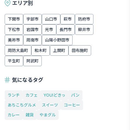
エリア別
下関市
宇部市
山口市
萩市
防府市
下松市
岩国市
光市
長門市
柳井市
美祢市
周南市
山陽小野田市
周防大島町
和木町
上関町
田布施町
平生町
阿武町
気になるタグ
ランチ
カフェ
YOU!どきっ
パン
あちこちグルメ
スイーツ
コーヒー
カレー
雑貨
やまグル