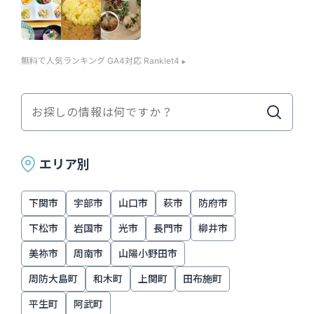
無料で人気ランキング GA4対応 Ranklet4
エリア別
下関市
宇部市
山口市
萩市
防府市
下松市
岩国市
光市
長門市
柳井市
美祢市
周南市
山陽小野田市
周防大島町
和木町
上関町
田布施町
平生町
阿武町