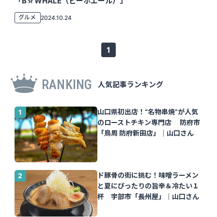
「B☆WHALE（ビーホエール）」
グルメ
2024.10.24
1
RANKING
人気記事ランキング
山口県初出店！“名物串焼”が人気
のローストチキン専門店 防府市
「鳥周 防府新田店」｜山口さん
ド豚骨の街に挑む！味噌ラーメン
と夏にぴったりの旨辛＆冷たい１
杯 宇部市「長州屋」｜山口さん