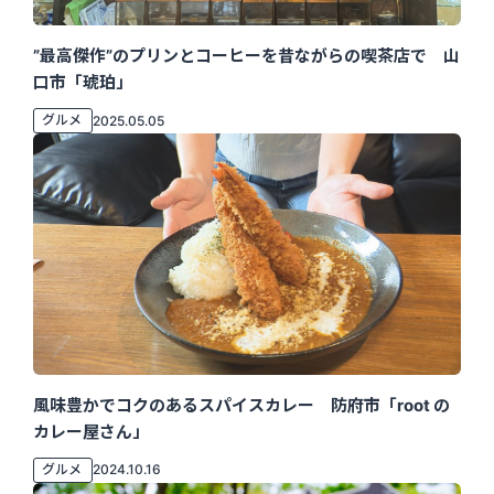
”最高傑作”のプリンとコーヒーを昔ながらの喫茶店で 山
口市「琥珀」
グルメ
2025.05.05
風味豊かでコクのあるスパイスカレー 防府市「root の
カレー屋さん」
グルメ
2024.10.16