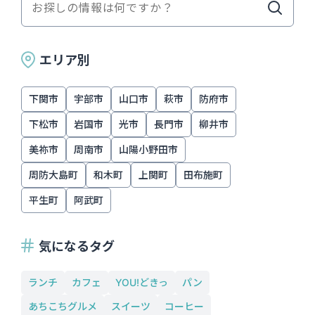
エリア別
下関市
宇部市
山口市
萩市
防府市
下松市
岩国市
光市
長門市
柳井市
美祢市
周南市
山陽小野田市
周防大島町
和木町
上関町
田布施町
平生町
阿武町
気になるタグ
ランチ
カフェ
YOU!どきっ
パン
あちこちグルメ
スイーツ
コーヒー