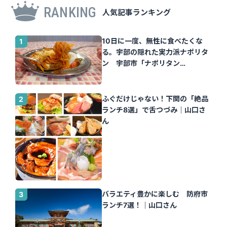
RANKING
人気記事ランキング
10日に一度、無性に食べたくな
る。宇部の隠れた実力派ナポリタ
ン 宇部市「ナポリタン
Tomato」｜山口さん
ふぐだけじゃない！下関の「絶品
ランチ8選」で舌つづみ｜山口さ
ん
バラエティ豊かに楽しむ 防府市
ランチ7選！｜山口さん