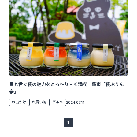
目と舌で萩の魅力をとろ～り甘く満喫 萩市「萩ぷりん
亭」
お出かけ
お買い物
グルメ
2024.07.11
1