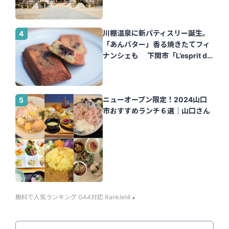
川棚温泉に新パティスリー誕生。
「あんバター」香る焼きたてフィ
ナンシェも 下関市「L’esprit de
la vie.（レスプリ ドゥ ラヴィ）」
｜山口さん
ニューオープン限定！2024山口
市おすすめランチ６選｜山口さん
無料で人気ランキング GA4対応 Ranklet4