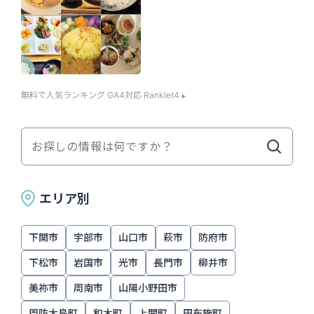
無料で人気ランキング GA4対応 Ranklet4
エリア別
下関市
宇部市
山口市
萩市
防府市
下松市
岩国市
光市
長門市
柳井市
美祢市
周南市
山陽小野田市
周防大島町
和木町
上関町
田布施町