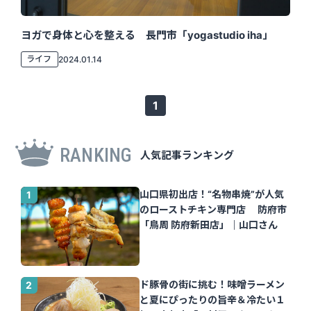
ヨガで身体と心を整える 長門市「yogastudio iha」
ライフ
2024.01.14
1
RANKING
人気記事ランキング
山口県初出店！“名物串焼”が人気
のローストチキン専門店 防府市
「鳥周 防府新田店」｜山口さん
ド豚骨の街に挑む！味噌ラーメン
と夏にぴったりの旨辛＆冷たい１