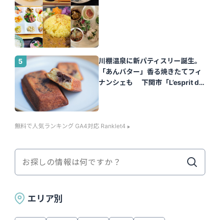
川棚温泉に新パティスリー誕生。
「あんバター」香る焼きたてフィ
ナンシェも 下関市「L’esprit de
la vie.（レスプリ ドゥ ラヴィ）」
｜山口さん
無料で人気ランキング GA4対応 Ranklet4
エリア別