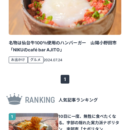
名物は仙台牛100％使用のハンバーガー 山陽小野田市
「NIKUのcafé bar AJITO」
お出かけ
グルメ
2024.07.24
1
RANKING
人気記事ランキング
10日に一度、無性に食べたくな
る。宇部の隠れた実力派ナポリタ
ン 宇部市「ナポリタン