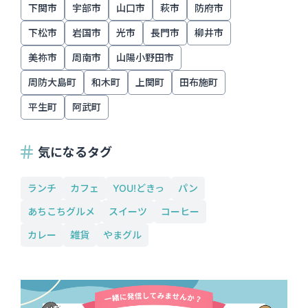
下関市
宇部市
山口市
萩市
防府市
下松市
岩国市
光市
長門市
柳井市
美祢市
周南市
山陽小野田市
周防大島町
和木町
上関町
田布施町
平生町
阿武町
気になるタグ
ランチ
カフェ
YOU!どきっ
パン
あちこちグルメ
スイーツ
コーヒー
カレー
雑貨
やまグル