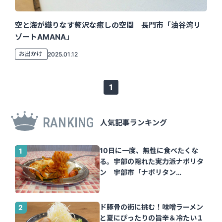
空と海が織りなす贅沢な癒しの空間 長門市「油谷湾リ
ゾートAMANA」
お出かけ
2025.01.12
1
RANKING
人気記事ランキング
10日に一度、無性に食べたくな
る。宇部の隠れた実力派ナポリタ
ン 宇部市「ナポリタン
Tomato」｜山口さん
ド豚骨の街に挑む！味噌ラーメン
と夏にぴったりの旨辛＆冷たい１