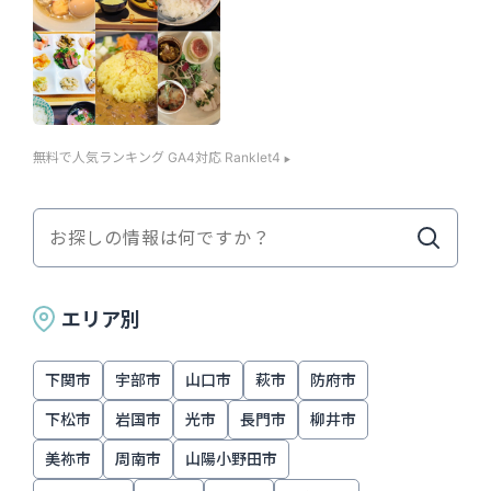
無料で人気ランキング GA4対応 Ranklet4
エリア別
下関市
宇部市
山口市
萩市
防府市
下松市
岩国市
光市
長門市
柳井市
美祢市
周南市
山陽小野田市