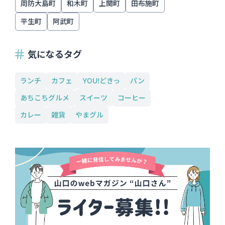
周防大島町
和木町
上関町
田布施町
平生町
阿武町
気になるタグ
ランチ
カフェ
YOU!どきっ
パン
あちこちグルメ
スイーツ
コーヒー
カレー
雑貨
やまグル