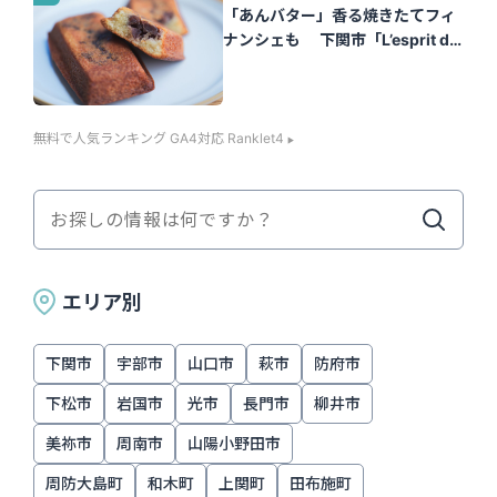
「あんバター」香る焼きたてフィ
ナンシェも 下関市「L’esprit de
la vie.（レスプリ ドゥ ラヴィ）」
｜山口さん
無料で人気ランキング GA4対応 Ranklet4
エリア別
下関市
宇部市
山口市
萩市
防府市
下松市
岩国市
光市
長門市
柳井市
美祢市
周南市
山陽小野田市
周防大島町
和木町
上関町
田布施町