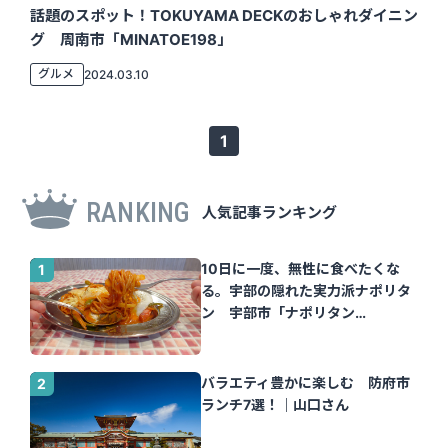
話題のスポット！TOKUYAMA DECKのおしゃれダイニン
グ 周南市「MINATOE198」
グルメ
2024.03.10
1
RANKING
人気記事ランキング
10日に一度、無性に食べたくな
る。宇部の隠れた実力派ナポリタ
ン 宇部市「ナポリタン
Tomato」｜山口さん
バラエティ豊かに楽しむ 防府市
ランチ7選！｜山口さん