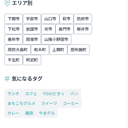
エリア別
下関市
宇部市
山口市
萩市
防府市
下松市
岩国市
光市
長門市
柳井市
美祢市
周南市
山陽小野田市
周防大島町
和木町
上関町
田布施町
平生町
阿武町
気になるタグ
ランチ
カフェ
YOU!どきっ
パン
あちこちグルメ
スイーツ
コーヒー
カレー
雑貨
やまグル