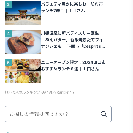
バラエティ豊かに楽しむ 防府市
ランチ7選！｜山口さん
川棚温泉に新パティスリー誕生。
「あんバター」香る焼きたてフィ
ナンシェも 下関市「L’esprit de
la vie.（レスプリ ドゥ ラヴィ）」
｜山口さん
ニューオープン限定！2024山口市
おすすめランチ６選｜山口さん
無料で人気ランキング GA4対応 Ranklet4