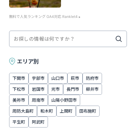
無料で人気ランキング GA4対応 Ranklet4
エリア別
下関市
宇部市
山口市
萩市
防府市
下松市
岩国市
光市
長門市
柳井市
美祢市
周南市
山陽小野田市
周防大島町
和木町
上関町
田布施町
平生町
阿武町