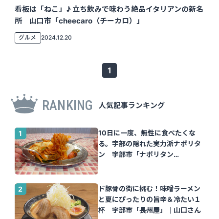
看板は「ねこ」♪ 立ち飲みで味わう絶品イタリアンの新名
所 山口市「cheecaro（チーカロ）」
グルメ
2024.12.20
1
RANKING
人気記事ランキング
10日に一度、無性に食べたくな
る。宇部の隠れた実力派ナポリタ
ン 宇部市「ナポリタン
Tomato」｜山口さん
ド豚骨の街に挑む！味噌ラーメン
と夏にぴったりの旨辛＆冷たい１
杯 宇部市「長州屋」｜山口さん