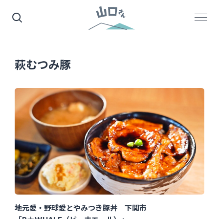
萩むつみ豚
地元愛・野球愛とやみつき豚丼 下関市