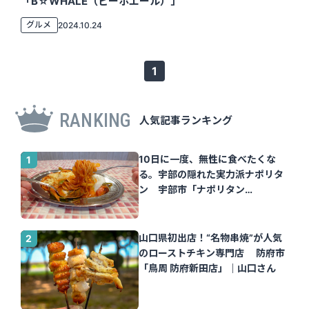
「B☆WHALE（ビーホエール）」
グルメ
2024.10.24
1
RANKING
人気記事ランキング
10日に一度、無性に食べたくな
る。宇部の隠れた実力派ナポリタ
ン 宇部市「ナポリタン
Tomato」｜山口さん
山口県初出店！“名物串焼”が人気
のローストチキン専門店 防府市
「鳥周 防府新田店」｜山口さん