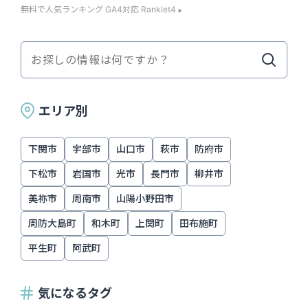
無料で人気ランキング GA4対応 Ranklet4
エリア別
下関市
宇部市
山口市
萩市
防府市
下松市
岩国市
光市
長門市
柳井市
美祢市
周南市
山陽小野田市
周防大島町
和木町
上関町
田布施町
平生町
阿武町
気になるタグ