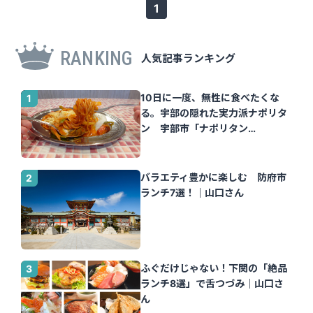
1
RANKING
人気記事ランキング
10日に一度、無性に食べたくな
る。宇部の隠れた実力派ナポリタ
ン 宇部市「ナポリタン
Tomato」｜山口さん
バラエティ豊かに楽しむ 防府市
ランチ7選！｜山口さん
ふぐだけじゃない！下関の「絶品
ランチ8選」で舌つづみ｜山口さ
ん