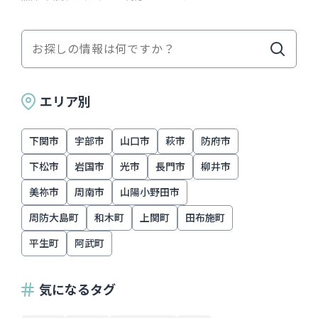
エリア別
下関市
宇部市
山口市
萩市
防府市
下松市
岩国市
光市
長門市
柳井市
美祢市
周南市
山陽小野田市
周防大島町
和木町
上関町
田布施町
平生町
阿武町
気になるタグ