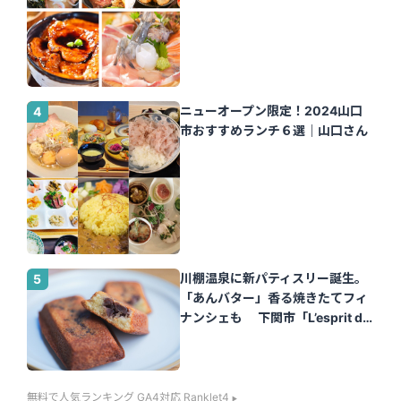
ニューオープン限定！2024山口
市おすすめランチ６選｜山口さん
川棚温泉に新パティスリー誕生。
「あんバター」香る焼きたてフィ
ナンシェも 下関市「L’esprit de
la vie.（レスプリ ドゥ ラヴィ）」
｜山口さん
無料で人気ランキング GA4対応 Ranklet4