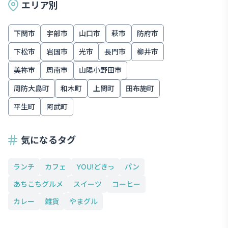
エリア別
下関市
宇部市
山口市
萩市
防府市
下松市
岩国市
光市
長門市
柳井市
美祢市
周南市
山陽小野田市
周防大島町
和木町
上関町
田布施町
平生町
阿武町
気になるタグ
ランチ
カフェ
YOU!どきっ
パン
あちこちグルメ
スイーツ
コーヒー
カレー
雑貨
やまグル