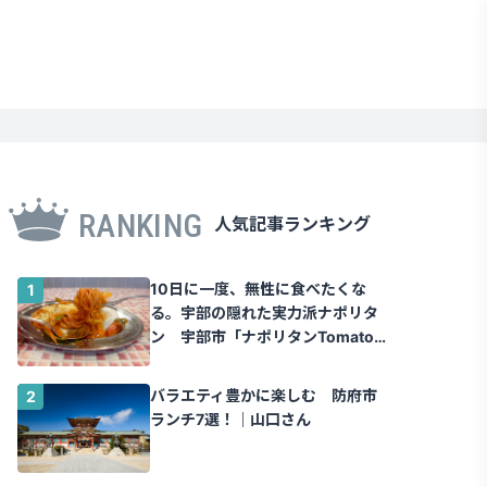
RANKING
人気記事ランキング
10日に一度、無性に食べたくな
る。宇部の隠れた実力派ナポリタ
ン 宇部市「ナポリタンTomato」
｜山口さん
バラエティ豊かに楽しむ 防府市
ランチ7選！｜山口さん