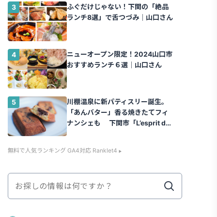
ふぐだけじゃない！下関の「絶品
ランチ8選」で舌つづみ｜山口さん
ニューオープン限定！2024山口市
おすすめランチ６選｜山口さん
川棚温泉に新パティスリー誕生。
「あんバター」香る焼きたてフィ
ナンシェも 下関市「L’esprit de
la vie.（レスプリ ドゥ ラヴィ）」
｜山口さん
無料で人気ランキング GA4対応 Ranklet4