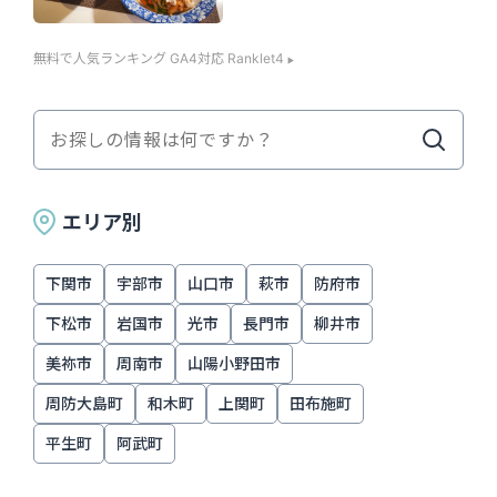
無料で人気ランキング GA4対応 Ranklet4
エリア別
下関市
宇部市
山口市
萩市
防府市
下松市
岩国市
光市
長門市
柳井市
美祢市
周南市
山陽小野田市
周防大島町
和木町
上関町
田布施町
平生町
阿武町