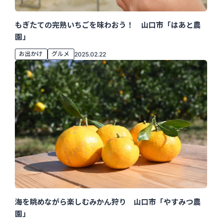
もぎたての完熟いちごを味わおう！ 山口市「はあと農
園」
お出かけ
グルメ
2025.02.22
海を眺めながら楽しむみかん狩り 山口市「やすみつ農
園」