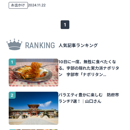
お出かけ
2024.11.22
1
RANKING
人気記事ランキング
10日に一度、無性に食べたくな
る。宇部の隠れた実力派ナポリタ
ン 宇部市「ナポリタン
Tomato」｜山口さん
バラエティ豊かに楽しむ 防府市
ランチ7選！｜山口さん