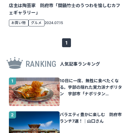
店主は陶芸家 防府市「間鍋竹士のうつわを愉しむカフ
ェギャラリー」
お買い物
グルメ
2024.07.15
1
RANKING
人気記事ランキング
10日に一度、無性に食べたくな
る。宇部の隠れた実力派ナポリタ
ン 宇部市「ナポリタン
Tomato」｜山口さん
バラエティ豊かに楽しむ 防府市
ランチ7選！｜山口さん