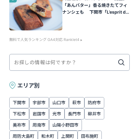
「あんバター」香る焼きたてフィ
ナンシェも 下関市「L’esprit de
la vie.（レスプリ ドゥ ラヴィ）」
｜山口さん
無料で人気ランキング GA4対応 Ranklet4
エリア別
下関市
宇部市
山口市
萩市
防府市
下松市
岩国市
光市
長門市
柳井市
美祢市
周南市
山陽小野田市
周防大島町
和木町
上関町
田布施町