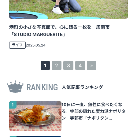
港町の小さな写真館で、心に残る一枚を 周南市
「STUDIO MARGUERITE」
ライフ
2025.05.24
1
2
3
4
»
RANKING
人気記事ランキング
10日に一度、無性に食べたくな
る。宇部の隠れた実力派ナポリタ
ン 宇部市「ナポリタン
Tomato」｜山口さん