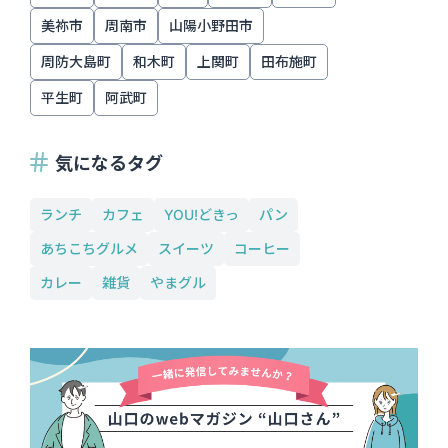
美祢市
周南市
山陽小野田市
周防大島町
和木町
上関町
田布施町
平生町
阿武町
気になるタグ
ランチ
カフェ
YOU!どきっ
パン
あちこちグルメ
スイーツ
コーヒー
カレー
雑貨
やまグル