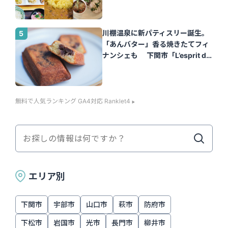
川棚温泉に新パティスリー誕生。
「あんバター」香る焼きたてフィ
ナンシェも 下関市「L’esprit de
la vie.（レスプリ ドゥ ラヴィ）」
｜山口さん
無料で人気ランキング GA4対応 Ranklet4
エリア別
下関市
宇部市
山口市
萩市
防府市
下松市
岩国市
光市
長門市
柳井市