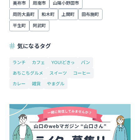
美祢市
周南市
山陽小野田市
周防大島町
和木町
上関町
田布施町
平生町
阿武町
気になるタグ
ランチ
カフェ
YOU!どきっ
パン
あちこちグルメ
スイーツ
コーヒー
カレー
雑貨
やまグル