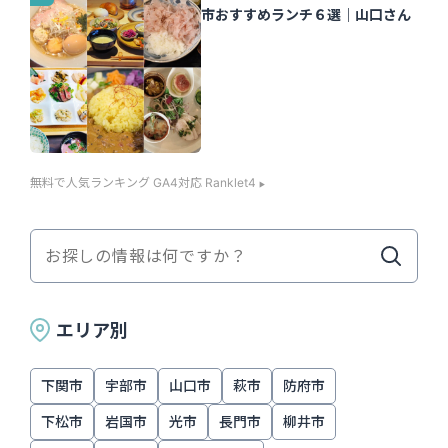
市おすすめランチ６選｜山口さん
無料で人気ランキング GA4対応 Ranklet4
エリア別
下関市
宇部市
山口市
萩市
防府市
下松市
岩国市
光市
長門市
柳井市