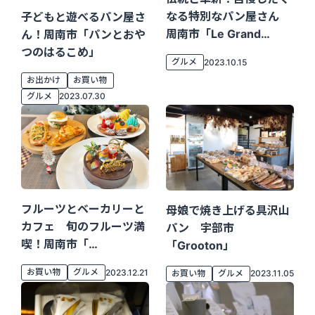
なる特別なパン屋さん
子どもと遊べるパン屋さ
周南市「Le Grand
ん！周南市「パンとおや
Ballon」
つのはるこめ」
グルメ
2023.10.15
お出かけ
お買い物
グルメ
2023.07.30
フルーツとベーカリーと
母娘で焼き上げる具沢山
カフェ 旬のフルーツ満
パン 宇部市
喫！周南市「
「grooton」
TresF.B.C.」
お買い物
グルメ
2023.12.21
お買い物
グルメ
2023.11.05