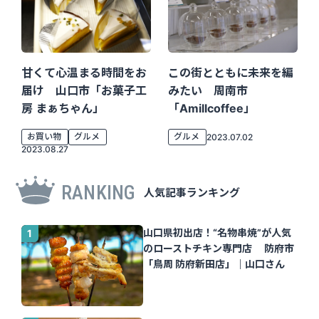
甘くて心温まる時間をお
この街とともに未来を編
届け 山口市「お菓子工
みたい 周南市
房 まぁちゃん」
「amillcoffee」
お買い物
グルメ
グルメ
2023.07.02
2023.08.27
RANKING
人気記事ランキング
山口県初出店！“名物串焼”が人気
のローストチキン専門店 防府市
「鳥周 防府新田店」｜山口さん