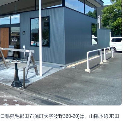
県熊毛郡田布施町大字波野360-20)は、山陽本線JR田