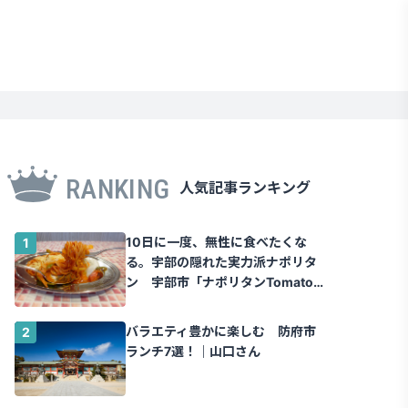
RANKING
人気記事ランキング
10日に一度、無性に食べたくな
る。宇部の隠れた実力派ナポリタ
ン 宇部市「ナポリタンTomato」
｜山口さん
バラエティ豊かに楽しむ 防府市
ランチ7選！｜山口さん