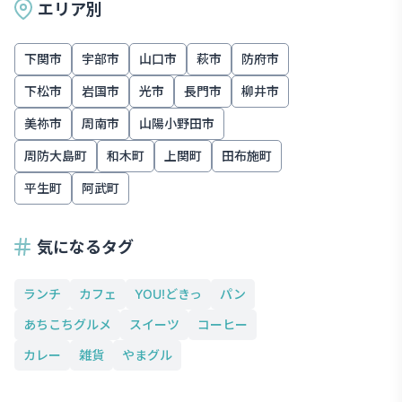
エリア別
下関市
宇部市
山口市
萩市
防府市
下松市
岩国市
光市
長門市
柳井市
美祢市
周南市
山陽小野田市
周防大島町
和木町
上関町
田布施町
平生町
阿武町
気になるタグ
ランチ
カフェ
YOU!どきっ
パン
あちこちグルメ
スイーツ
コーヒー
カレー
雑貨
やまグル