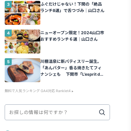
ふぐだけじゃない！下関の「絶品
ランチ8選」で舌つづみ｜山口さん
ニューオープン限定！2024山口市
おすすめランチ６選｜山口さん
川棚温泉に新パティスリー誕生。
「あんバター」香る焼きたてフィ
ナンシェも 下関市「L’esprit de
la vie.（レスプリ ドゥ ラヴィ）」
｜山口さん
無料で人気ランキング GA4対応 Ranklet4