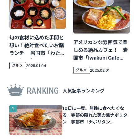
旬の食材に込めた手間と
アメリカンな雰囲気で楽
想い！絶対食べたいお膳
しめる絶品カフェ！ 岩
ランチ 岩国市「わたぼ
国市「Iwakuni Cafe
うし保津店」
Halihali」
グルメ
2025.01.04
グルメ
2025.02.01
RANKING
人気記事ランキング
10日に一度、無性に食べたくな
る。宇部の隠れた実力派ナポリタ
ン 宇部市「ナポリタン
Tomato」｜山口さん