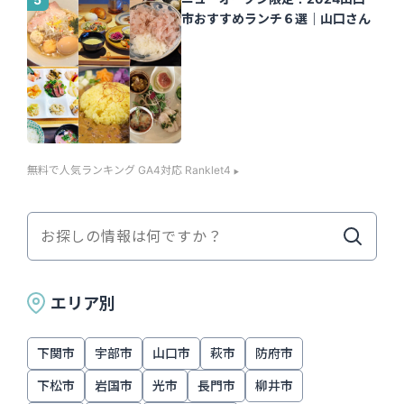
市おすすめランチ６選｜山口さん
無料で人気ランキング GA4対応 Ranklet4
エリア別
下関市
宇部市
山口市
萩市
防府市
下松市
岩国市
光市
長門市
柳井市