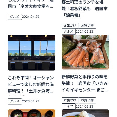
郷土料理のランチを堪
国市「ネオ大衆食堂４
能！看板銘菓も 岩国市
７」
「錦果楼」
グルメ
2024.04.29
お出かけ
お買い物
グルメ
2024.09.23
新鮮野菜と手作りの味を
これぞ下関！オーシャン
堪能！ 岩国市「いきみ
ビューで楽しむ新鮮な海
イキイキセンター まごこ
鮮料理！「土井ヶ浜海鮮
ろの里」
食堂 晴海」
お出かけ
お買い物
グルメ
2023.04.27
ライフ
2024.06.23