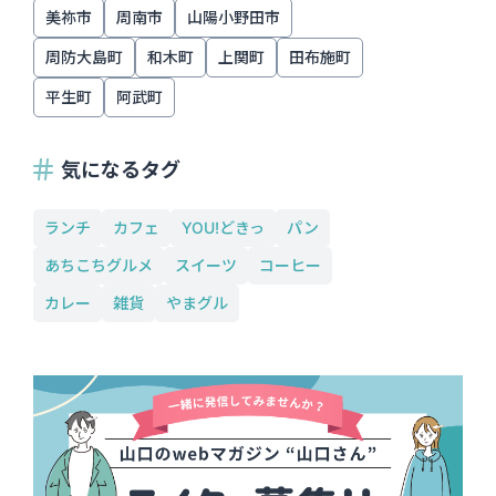
美祢市
周南市
山陽小野田市
周防大島町
和木町
上関町
田布施町
平生町
阿武町
気になるタグ
ランチ
カフェ
YOU!どきっ
パン
あちこちグルメ
スイーツ
コーヒー
カレー
雑貨
やまグル