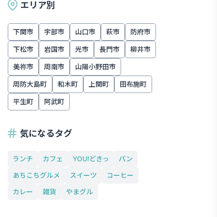
エリア別
下関市
宇部市
山口市
萩市
防府市
下松市
岩国市
光市
長門市
柳井市
美祢市
周南市
山陽小野田市
周防大島町
和木町
上関町
田布施町
平生町
阿武町
気になるタグ
ランチ
カフェ
YOU!どきっ
パン
あちこちグルメ
スイーツ
コーヒー
カレー
雑貨
やまグル