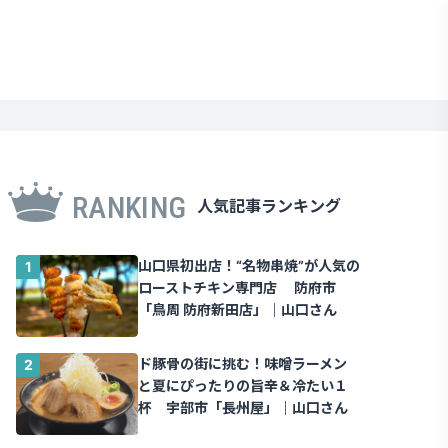
RANKING
人気記事ランキング
山口県初出店！“名物串焼”が人気の
ローストチキン専門店 防府市
「鳥周 防府新田店」｜山口さん
ド豚骨の街に挑む！味噌ラーメン
と夏にぴったりの旨辛＆冷たい１
杯 宇部市「長州屋」｜山口さん