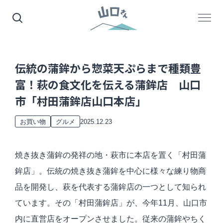
伝統の蒲鉾から惣菜天ぷらまで種類豊
富！萩の食文化を伝える蒲鉾店 山口
市「村田蒲鉾店山口本店」
2025.12.23
お買い物
グルメ
焼き抜き蒲鉾の発祥の地・萩市に本店を置く「村田蒲
鉾店」。伝統の焼き抜き蒲鉾を中心に様々な練り物商
品を開発し、萩を代表する蒲鉾店の一つとして知られ
ています。その「村田蒲鉾店」が、今年11月、山口市
内に直営店をオープンさせました。従来の蒲鉾やちく