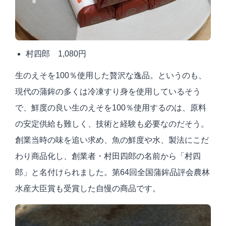
村四郎
1,080円
生のえそを
100
％使用した贅沢な逸品。というのも、
現代の蒲鉾の多くは冷凍すり身を使用しているそう
で、鮮度の良い生のえそを
100
％使用するのは、原料
の安定供給も難しく、技術と経験も必要なのだそう。
創業当時の味を追い求め、魚の鮮度や水、製法にこだ
わり商品化し、創業者・村田四郎の名前から「村四
郎」と名付けられました。第
64
回全国蒲鉾品評会農林
水産大臣賞も受賞した自慢の商品です。