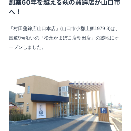
創業
60
年を越える萩の蒲鉾店が山口市
へ！
「村田蒲鉾店山口本店」
(
山口市小郡上郷
1979-8)
は、
国道9号沿いの「松永かまぼこ店朝田店」の跡地にオ
ープンしました。