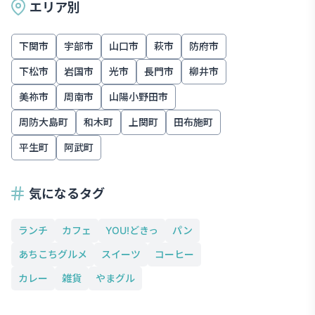
エリア別
下関市
宇部市
山口市
萩市
防府市
下松市
岩国市
光市
長門市
柳井市
美祢市
周南市
山陽小野田市
周防大島町
和木町
上関町
田布施町
平生町
阿武町
気になるタグ
ランチ
カフェ
YOU!どきっ
パン
あちこちグルメ
スイーツ
コーヒー
カレー
雑貨
やまグル