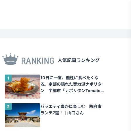
RANKING
人気記事ランキング
10日に一度、無性に食べたくな
る。宇部の隠れた実力派ナポリタ
ン 宇部市「ナポリタンTomato」
｜山口さん
バラエティ豊かに楽しむ 防府市
ランチ7選！｜山口さん