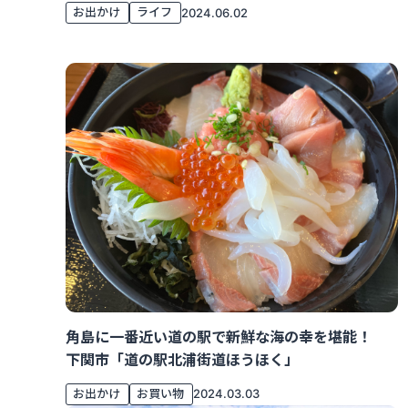
お出かけ
ライフ
2024.06.02
角島に一番近い道の駅で新鮮な海の幸を堪能！
下関市「道の駅北浦街道ほうほく」
お出かけ
お買い物
2024.03.03