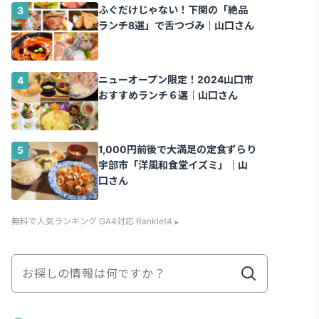
ふぐだけじゃない！下関の「絶品
ランチ8選」で舌つづみ｜山口さん
ニューオープン限定！2024山口市
おすすめランチ６選｜山口さん
1,000円前後で大満足の定食ずらり
宇部市「洋風和食堂イズミ」｜山
口さん
無料で人気ランキング GA4対応 Ranklet4