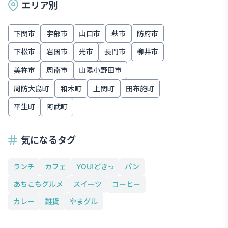
エリア別
下関市
宇部市
山口市
萩市
防府市
下松市
岩国市
光市
長門市
柳井市
美祢市
周南市
山陽小野田市
周防大島町
和木町
上関町
田布施町
平生町
阿武町
気になるタグ
ランチ
カフェ
YOU!どきっ
パン
あちこちグルメ
スイーツ
コーヒー
カレー
雑貨
やまグル