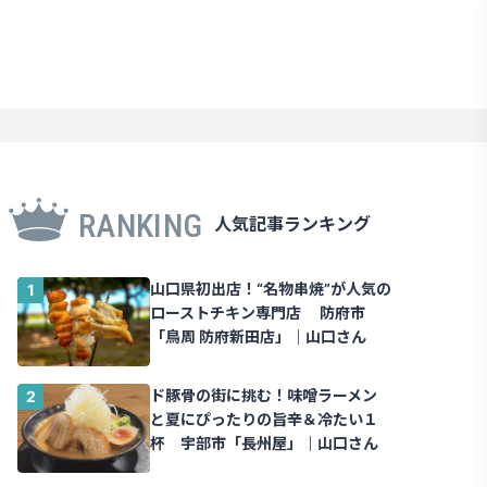
RANKING
人気記事ランキング
山口県初出店！“名物串焼”が人気の
ローストチキン専門店 防府市
「鳥周 防府新田店」｜山口さん
ド豚骨の街に挑む！味噌ラーメン
と夏にぴったりの旨辛＆冷たい１
杯 宇部市「長州屋」｜山口さん