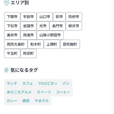
エリア別
下関市
宇部市
山口市
萩市
防府市
下松市
岩国市
光市
長門市
柳井市
美祢市
周南市
山陽小野田市
周防大島町
和木町
上関町
田布施町
平生町
阿武町
気になるタグ
ランチ
カフェ
YOU!どきっ
パン
あちこちグルメ
スイーツ
コーヒー
カレー
雑貨
やまグル