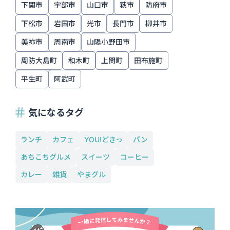
下関市
宇部市
山口市
萩市
防府市
下松市
岩国市
光市
長門市
柳井市
美祢市
周南市
山陽小野田市
周防大島町
和木町
上関町
田布施町
平生町
阿武町
気になるタグ
ランチ
カフェ
YOU!どきっ
パン
あちこちグルメ
スイーツ
コーヒー
カレー
雑貨
やまグル