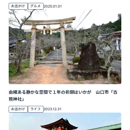
お出かけ
グルメ
2025.01.01
由緒ある静かな空間で１年の祈願はいかが 山口市「古
熊神社」
お出かけ
ライフ
2023.12.31