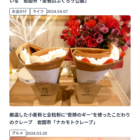
いる 岩国市「愛宕山ふくろう公園」
お出かけ
ライフ
2024.04.07
厳選した小麦粉と全粒粉に“奇跡のギー”を使ったこだわり
のクレープ 岩国市「ナカモトクレープ」
グルメ
2024.03.20