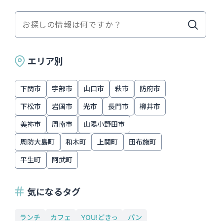
エリア別
下関市
宇部市
山口市
萩市
防府市
下松市
岩国市
光市
長門市
柳井市
美祢市
周南市
山陽小野田市
周防大島町
和木町
上関町
田布施町
平生町
阿武町
気になるタグ
ランチ
カフェ
YOU!どきっ
パン