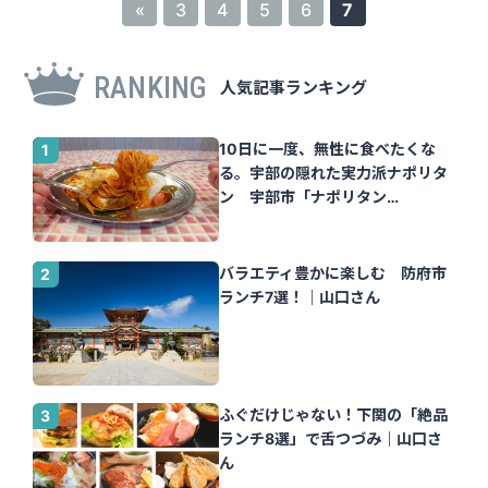
«
3
4
5
6
7
RANKING
人気記事ランキング
10日に一度、無性に食べたくな
る。宇部の隠れた実力派ナポリタ
ン 宇部市「ナポリタン
Tomato」｜山口さん
バラエティ豊かに楽しむ 防府市
ランチ7選！｜山口さん
ふぐだけじゃない！下関の「絶品
ランチ8選」で舌つづみ｜山口さ
ん