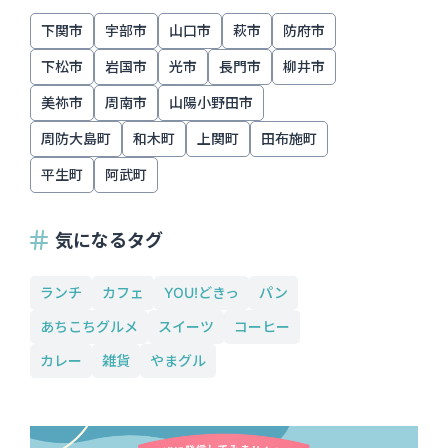
下関市
宇部市
山口市
萩市
防府市
下松市
岩国市
光市
長門市
柳井市
美祢市
周南市
山陽小野田市
周防大島町
和木町
上関町
田布施町
平生町
阿武町
気になるタグ
ランチ
カフェ
YOU!どきっ
パン
あちこちグルメ
スイーツ
コーヒー
カレー
雑貨
やまグル