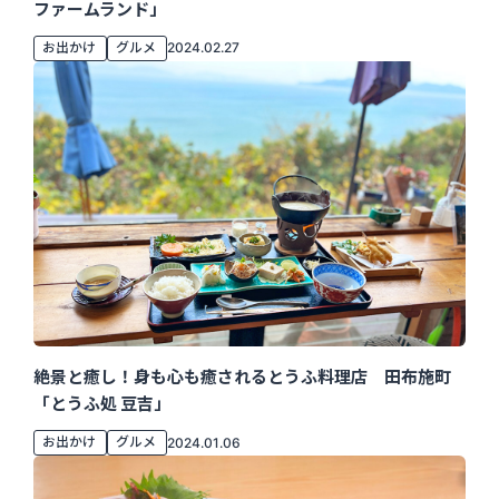
ファームランド」
お出かけ
グルメ
2024.02.27
絶景と癒し！身も心も癒されるとうふ料理店 田布施町
「とうふ処 豆吉」
お出かけ
グルメ
2024.01.06