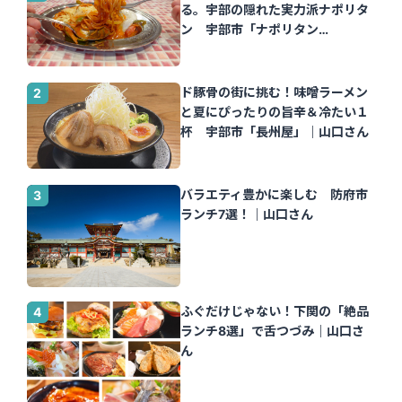
る。宇部の隠れた実力派ナポリタ
ン 宇部市「ナポリタン
Tomato」｜山口さん
ド豚骨の街に挑む！味噌ラーメン
と夏にぴったりの旨辛＆冷たい１
杯 宇部市「長州屋」｜山口さん
バラエティ豊かに楽しむ 防府市
ランチ7選！｜山口さん
ふぐだけじゃない！下関の「絶品
ランチ8選」で舌つづみ｜山口さ
ん