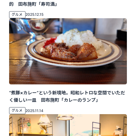
的 田布施町「寿司満」
グルメ
2025.12.15
“煮豚×カレー”という新境地。昭和レトロな空間でいただ
く優しい一皿 田布施町「カレーのランプ」
グルメ
2025.11.14