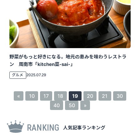
野菜がもっと好きになる。地元の恵みを味わうレストラ
ン 周南市「kitchen菜-sai-」
グルメ
2025.07.29
«
10
17
18
19
20
21
30
40
50
»
RANKING
人気記事ランキング