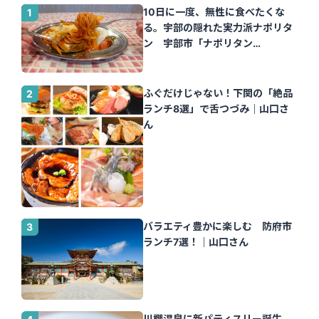
10日に一度、無性に食べたくな
る。宇部の隠れた実力派ナポリタ
ン 宇部市「ナポリタン
Tomato」｜山口さん
ふぐだけじゃない！下関の「絶品
ランチ8選」で舌つづみ｜山口さ
ん
バラエティ豊かに楽しむ 防府市
ランチ7選！｜山口さん
川棚温泉に新パティスリー誕生。