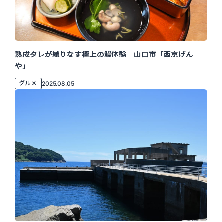
熟成タレが織りなす極上の鰻体験 山口市「西京げん
や」
グルメ
2025.08.05