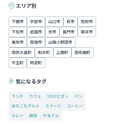
エリア別
下関市
宇部市
山口市
萩市
防府市
下松市
岩国市
光市
長門市
柳井市
美祢市
周南市
山陽小野田市
周防大島町
和木町
上関町
田布施町
平生町
阿武町
気になるタグ
ランチ
カフェ
YOU!どきっ
パン
あちこちグルメ
スイーツ
コーヒー
カレー
雑貨
やまグル