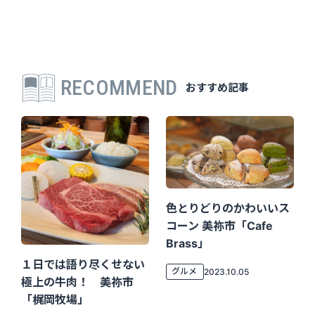
RECOMMEND
おすすめ記事
色とりどりのかわいいス
コーン 美祢市「Cafe
Brass」
１日では語り尽くせない
グルメ
2023.10.05
極上の牛肉！ 美祢市
「梶岡牧場」