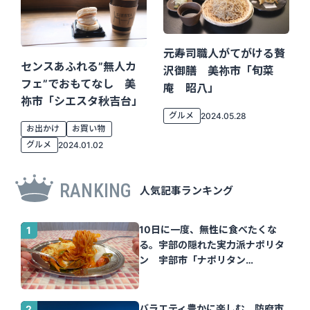
元寿司職人がてがける贅
センスあふれる”無人カ
沢御膳 美祢市「旬菜
フェ”でおもてなし 美
庵 昭八」
祢市「シエスタ秋吉台」
グルメ
2024.05.28
お出かけ
お買い物
グルメ
2024.01.02
RANKING
人気記事ランキング
10日に一度、無性に食べたくな
る。宇部の隠れた実力派ナポリタ
ン 宇部市「ナポリタン
Tomato」｜山口さん
バラエティ豊かに楽しむ 防府市