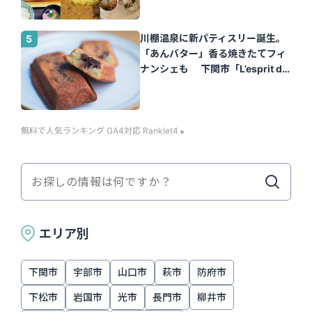
川棚温泉に新パティスリー誕生。
「あんバター」香る焼きたてフィ
ナンシェも 下関市「L’esprit de
la vie.（レスプリ ドゥ ラヴィ）」
｜山口さん
無料で人気ランキング GA4対応 Ranklet4
エリア別
下関市
宇部市
山口市
萩市
防府市
下松市
岩国市
光市
長門市
柳井市