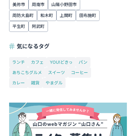
美祢市
周南市
山陽小野田市
周防大島町
和木町
上関町
田布施町
平生町
阿武町
気になるタグ
ランチ
カフェ
YOU!どきっ
パン
あちこちグルメ
スイーツ
コーヒー
カレー
雑貨
やまグル