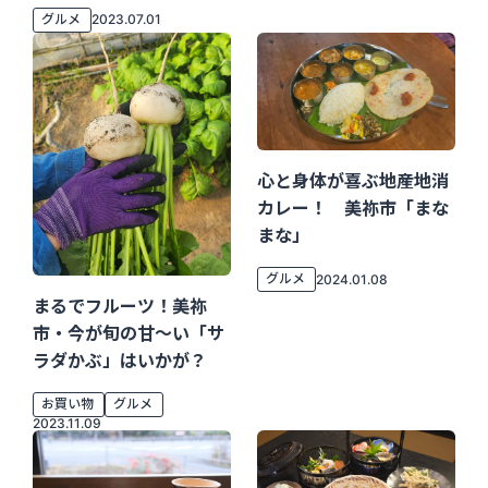
グルメ
2023.07.01
心と身体が喜ぶ地産地消
カレー！ 美祢市「まな
まな」
グルメ
2024.01.08
まるでフルーツ！美祢
市・今が旬の甘〜い「サ
ラダかぶ」はいかが？
お買い物
グルメ
2023.11.09