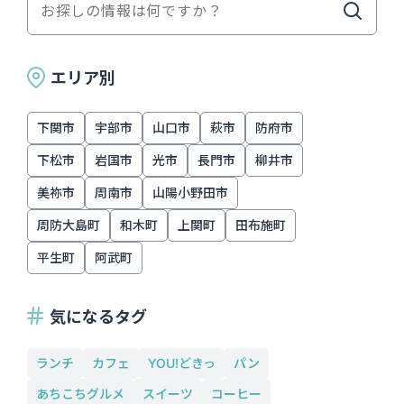
エリア別
下関市
宇部市
山口市
萩市
防府市
下松市
岩国市
光市
長門市
柳井市
美祢市
周南市
山陽小野田市
周防大島町
和木町
上関町
田布施町
平生町
阿武町
気になるタグ
ランチ
カフェ
YOU!どきっ
パン
あちこちグルメ
スイーツ
コーヒー