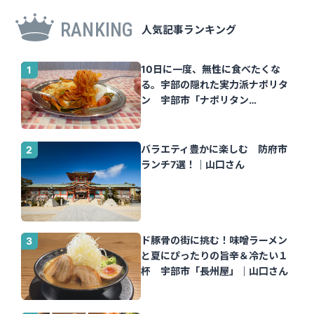
RANKING
人気記事ランキング
10日に一度、無性に食べたくな
る。宇部の隠れた実力派ナポリタ
ン 宇部市「ナポリタン
Tomato」｜山口さん
バラエティ豊かに楽しむ 防府市
ランチ7選！｜山口さん
ド豚骨の街に挑む！味噌ラーメン
と夏にぴったりの旨辛＆冷たい１
杯 宇部市「長州屋」｜山口さん