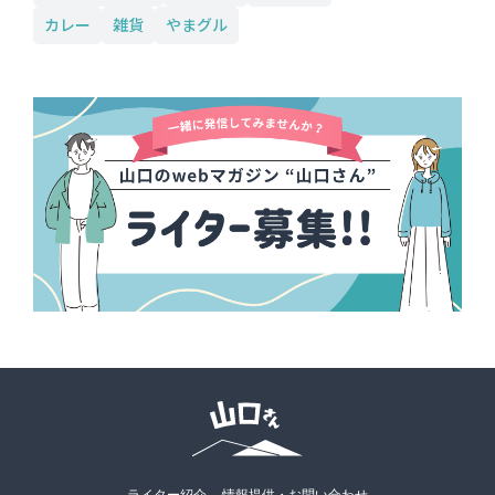
カレー
雑貨
やまグル