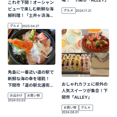
場！ 下関市「ALLEY」
これぞ下関！オーシャン
ビューで楽しむ新鮮な海
グルメ
2024.11.21
鮮料理！「土井ヶ浜海鮮
食堂 晴海」
グルメ
2023.04.27
角島に一番近い道の駅で
新鮮な海の幸を堪能！
おしゃれカフェに県外の
下関市「道の駅北浦街道
人気スイーツが集合！下
ほうほく」
お出かけ
お買い物
関市「ALLEY」
2024.03.03
お買い物
グルメ
2024.06.01