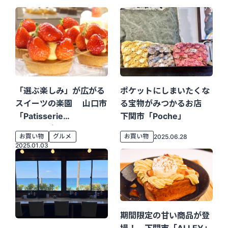
「選ぶ楽しみ」が広がる
ポケットにしまいたくな
スイーツの楽園 山口市
る宝物がみつかるお店
「patisserie
下関市「Poche」
Natsuki（パティスリー
お買い物
グルメ
お買い物
2025.06.28
ナツキ）」
2025.01.03
期間限定の甘い商品が登