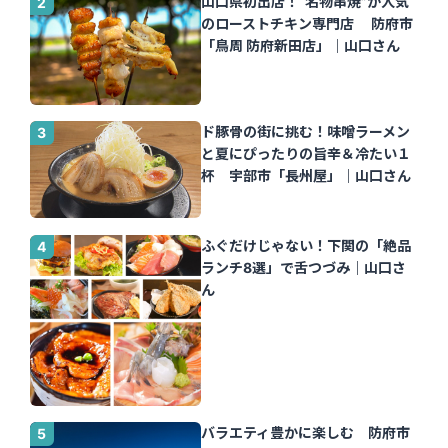
山口県初出店！“名物串焼”が人気
のローストチキン専門店 防府市
「鳥周 防府新田店」｜山口さん
ド豚骨の街に挑む！味噌ラーメン
と夏にぴったりの旨辛＆冷たい１
杯 宇部市「長州屋」｜山口さん
ふぐだけじゃない！下関の「絶品
ランチ8選」で舌つづみ｜山口さ
ん
バラエティ豊かに楽しむ 防府市