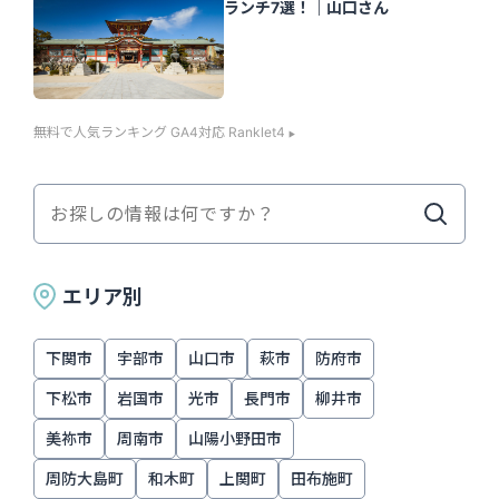
ランチ7選！｜山口さん
無料で人気ランキング GA4対応 Ranklet4
エリア別
下関市
宇部市
山口市
萩市
防府市
下松市
岩国市
光市
長門市
柳井市
美祢市
周南市
山陽小野田市
周防大島町
和木町
上関町
田布施町