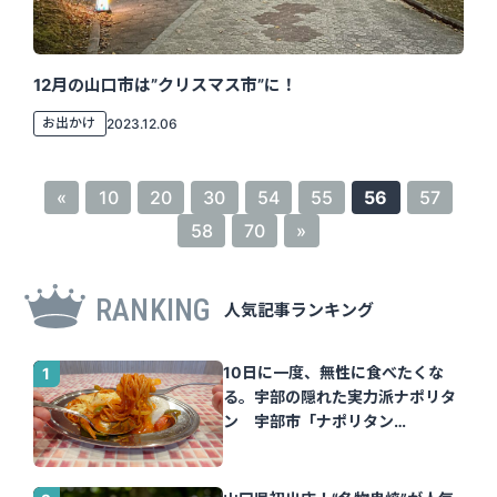
12月の山口市は”クリスマス市”に！
お出かけ
2023.12.06
«
10
20
30
54
55
56
57
58
70
»
RANKING
人気記事ランキング
10日に一度、無性に食べたくな
る。宇部の隠れた実力派ナポリタ
ン 宇部市「ナポリタン
Tomato」｜山口さん