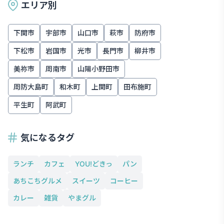
エリア別
下関市
宇部市
山口市
萩市
防府市
下松市
岩国市
光市
長門市
柳井市
美祢市
周南市
山陽小野田市
周防大島町
和木町
上関町
田布施町
平生町
阿武町
気になるタグ
ランチ
カフェ
YOU!どきっ
パン
あちこちグルメ
スイーツ
コーヒー
カレー
雑貨
やまグル