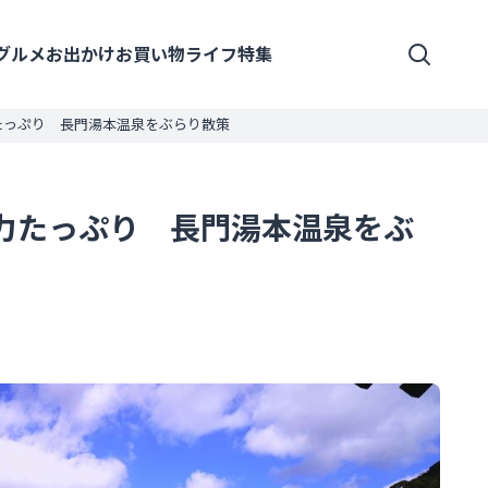
グルメ
お出かけ
お買い物
ライフ
特集
たっぷり 長門湯本温泉をぶらり散策
力たっぷり 長門湯本温泉をぶ