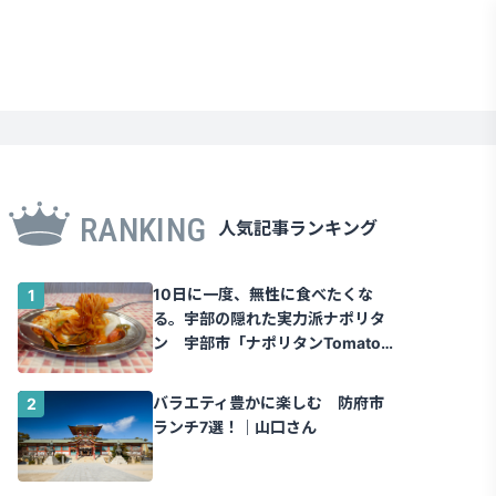
RANKING
人気記事ランキング
10日に一度、無性に食べたくな
る。宇部の隠れた実力派ナポリタ
ン 宇部市「ナポリタンTomato」
｜山口さん
バラエティ豊かに楽しむ 防府市
ランチ7選！｜山口さん