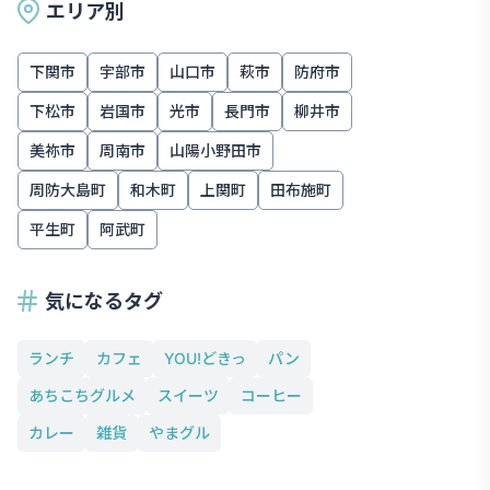
エリア別
下関市
宇部市
山口市
萩市
防府市
下松市
岩国市
光市
長門市
柳井市
美祢市
周南市
山陽小野田市
周防大島町
和木町
上関町
田布施町
平生町
阿武町
気になるタグ
ランチ
カフェ
YOU!どきっ
パン
あちこちグルメ
スイーツ
コーヒー
カレー
雑貨
やまグル