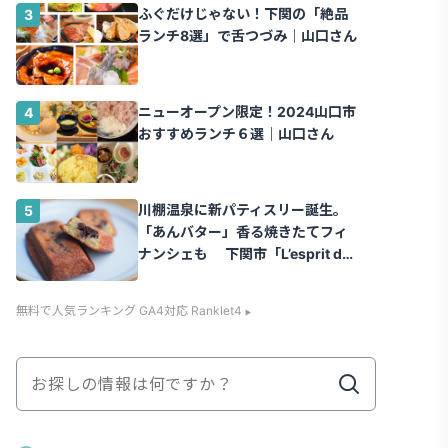
ふぐだけじゃない！下関の「絶品
ランチ8選」で舌つづみ｜山口さん
ニューオープン限定！2024山口市
おすすめランチ６選｜山口さん
川棚温泉に新パティスリー誕生。
「あんバター」香る焼きたてフィ
ナンシェも 下関市「L’esprit de
la vie.（レスプリ ドゥ ラヴィ）」
｜山口さん
無料で人気ランキング GA4対応 Ranklet4