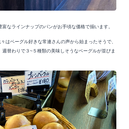
豊富なラインナップのパンがお手頃な価格で揃います。
元々はベーグル好きな常連さんの声から始まったそうで、
、
週替わりで３
~
５種類
の美味しそうなベーグルが並びま