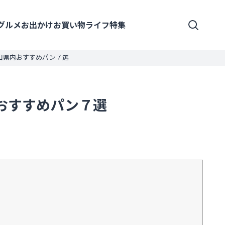
グルメ
お出かけ
お買い物
ライフ
特集
口県内おすすめパン７選
おすすめパン７選