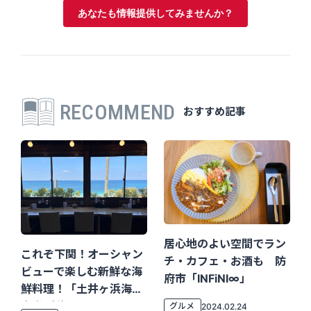
あなたも情報提供してみませんか？
RECOMMEND
おすすめ記事
居心地のよい空間でラン
これぞ下関！オーシャン
チ・カフェ・お酒も 防
ビューで楽しむ新鮮な海
府市「INFiNI∞」
鮮料理！「土井ヶ浜海鮮
食堂 晴海」
グルメ
2024.02.24