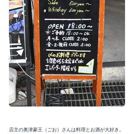
店主の奥津豪王（ごお）さんは料理とお酒が大好き。