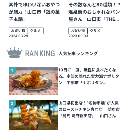
素朴で味わい深いおやつ
その数なんと80種類！？
が魅力！山口市「銭の菓
温泉街のおしゃれなパン
子本舗」
屋さん 山口市「THE
BAKERS LOAF」
お買い物
グルメ
お買い物
グルメ
2024.03.28
2023.09.03
RANKING
人気記事ランキング
10日に一度、無性に食べたくな
る。宇部の隠れた実力派ナポリタ
ン 宇部市「ナポリタン
Tomato」｜山口さん
山口県初出店！“名物串焼”が人気
のローストチキン専門店 防府市
「鳥周 防府新田店」｜山口さん