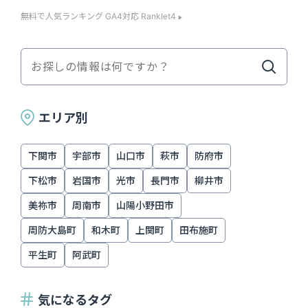
無料で人気ランキング GA4対応 Ranklet4
エリア別
下関市
宇部市
山口市
萩市
防府市
下松市
岩国市
光市
長門市
柳井市
美祢市
周南市
山陽小野田市
周防大島町
和木町
上関町
田布施町
平生町
阿武町
気になるタグ