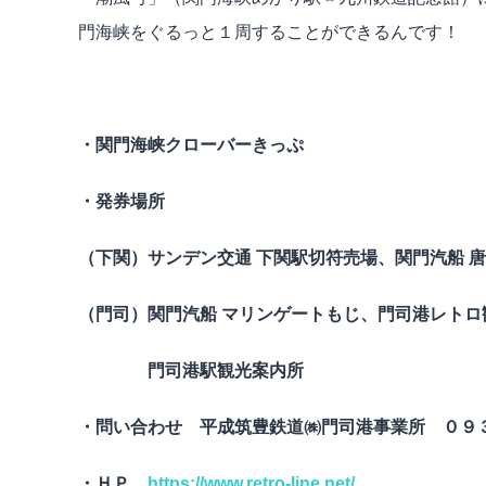
門海峡をぐるっと１周することができるんです！
・関門海峡クローバーきっぷ
・発券場所
（下関）サンデン交通 下関駅切符売場、関門汽船 
（門司）関門汽船 マリンゲートもじ、門司港レトロ
門司港駅観光案内所
・問い合わせ 平成筑豊鉄道㈱門司港事業所 ０９
・ＨＰ
https://www.retro-line.net/