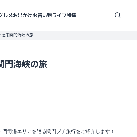
グルメ
お出かけ
お買い物
ライフ
特集
で巡る関門海峡の旅
関門海峡の旅
・門司港エリアを巡る関門プチ旅行をご紹介します！