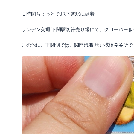
１時間ちょっとで
JR
下関駅に到着。
サンデン交通 下関駅切符売り場にて、クローバーき
この他に、下関側では、関門汽船 唐戸桟橋発券所で