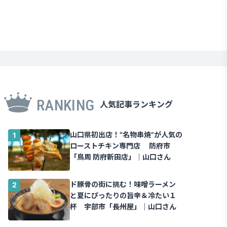
RANKING
人気記事ランキング
山口県初出店！“名物串焼”が人気の
ローストチキン専門店 防府市
「鳥周 防府新田店」｜山口さん
ド豚骨の街に挑む！味噌ラーメン
と夏にぴったりの旨辛＆冷たい１
杯 宇部市「長州屋」｜山口さん