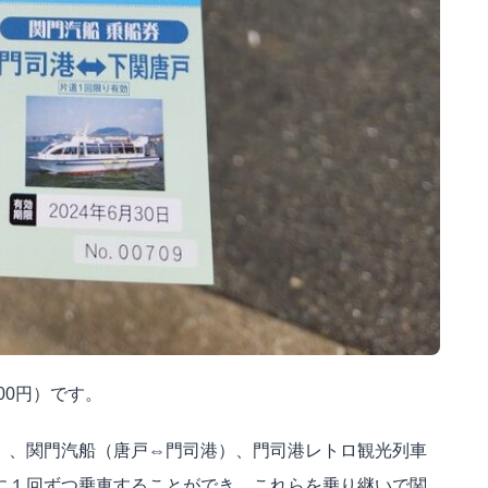
00
円）です。
）、関門汽船（唐戸⇔門司港）、門司港レトロ観光列車
に１回ずつ乗車することができ、これらを乗り継いで関