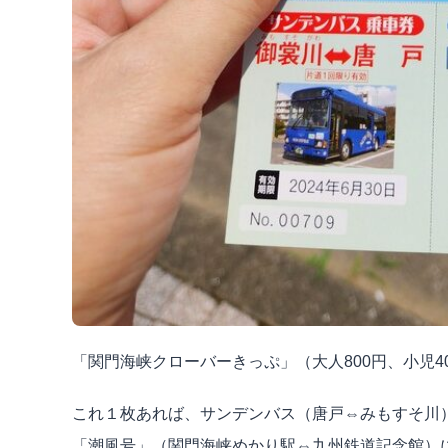
「関門海峡クローバーきっぷ」（大人
800
円、小児
4
これ１枚あれば、サンデンバス（唐戸⇔みもすそ川
「潮風号」（関門海峡めかり駅⇔九州鉄道記念館）