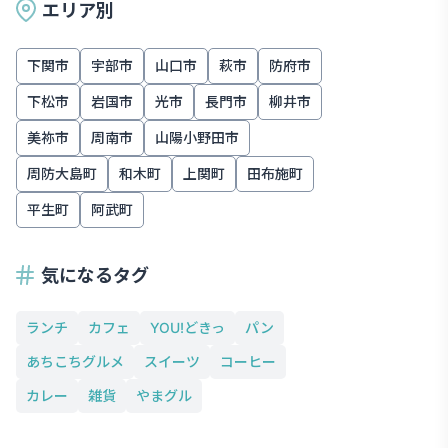
エリア別
下関市
宇部市
山口市
萩市
防府市
下松市
岩国市
光市
長門市
柳井市
美祢市
周南市
山陽小野田市
周防大島町
和木町
上関町
田布施町
平生町
阿武町
気になるタグ
ランチ
カフェ
YOU!どきっ
パン
あちこちグルメ
スイーツ
コーヒー
カレー
雑貨
やまグル