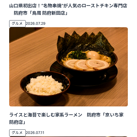
山口県初出店！“名物串焼”が人気のローストチキン専門店
防府市「鳥周 防府新田店」
グルメ
2026.07.29
ライスと海苔で楽しむ家系ラーメン 防府市「京いち家
防府店」
グルメ
2026.07.11