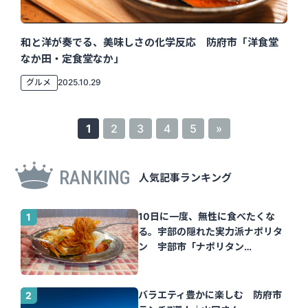
和と洋が奏でる、美味しさの化学反応 防府市「洋食堂
なか田・定食堂なか」
グルメ
2025.10.29
1
2
3
4
5
»
RANKING
人気記事ランキング
10日に一度、無性に食べたくな
る。宇部の隠れた実力派ナポリタ
ン 宇部市「ナポリタン
Tomato」｜山口さん
バラエティ豊かに楽しむ 防府市