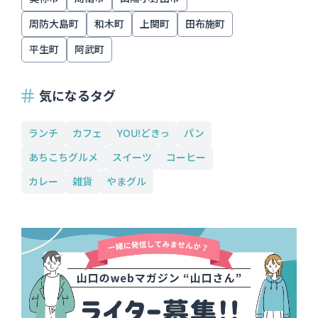
周防大島町
和木町
上関町
田布施町
平生町
阿武町
気になるタグ
ランチ
カフェ
YOU!どきっ
パン
あちこちグルメ
スイーツ
コーヒー
カレー
雑貨
やまグル